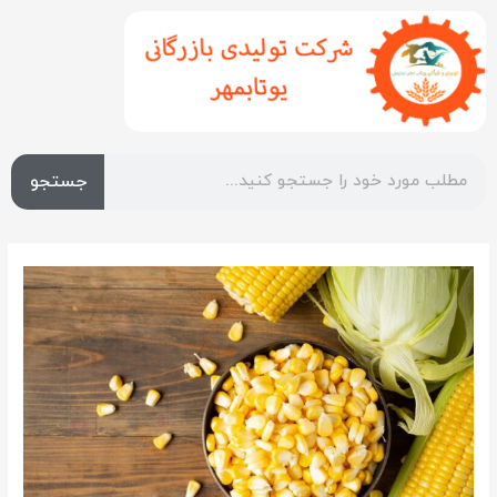
جستجو