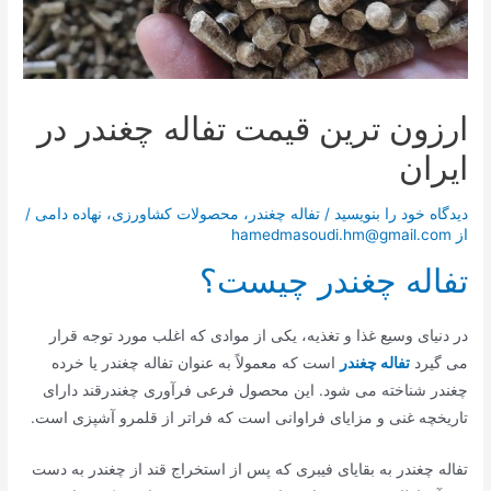
ارزون ترین قیمت تفاله چغندر در
ایران
دیدگاه‌ خود را بنویسید
/
تفاله چغندر
،
محصولات کشاورزی
،
نهاده دامی
/
از
hamedmasoudi.hm@gmail.com
تفاله چغندر چیست؟
در دنیای وسیع غذا و تغذیه، یکی از موادی که اغلب مورد توجه قرار
می گیرد
تفاله چغندر
است که معمولاً به عنوان تفاله چغندر یا خرده
چغندر شناخته می شود. این محصول فرعی فرآوری چغندرقند دارای
تاریخچه غنی و مزایای فراوانی است که فراتر از قلمرو آشپزی است.
تفاله چغندر به بقایای فیبری که پس از استخراج قند از چغندر به دست