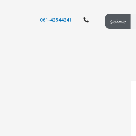
061-42544241
جستجو