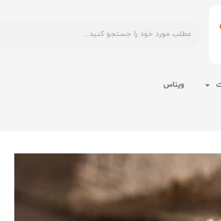
ت
ویناس