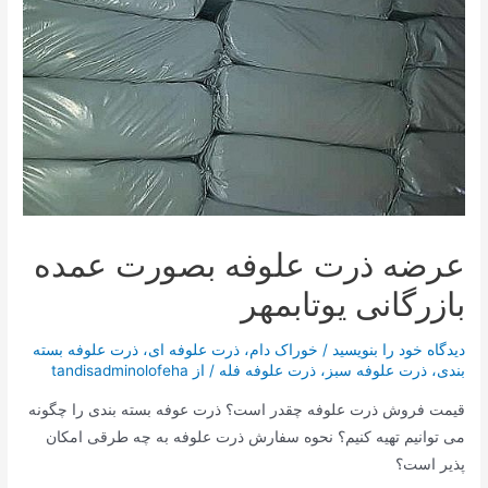
عرضه ذرت علوفه بصورت عمده
بازرگانی یوتابمهر
دیدگاه‌ خود را بنویسید
/
خوراک دام
،
ذرت علوفه ای
،
ذرت علوفه بسته
بندی
،
ذرت علوفه سبز
،
ذرت علوفه فله
/ از
tandisadminolofeha
قیمت فروش ذرت علوفه چقدر است؟ ذرت عوفه بسته بندی را چگونه
می توانیم تهیه کنیم؟ نحوه سفارش ذرت علوفه به چه طرقی امکان
پذیر است؟