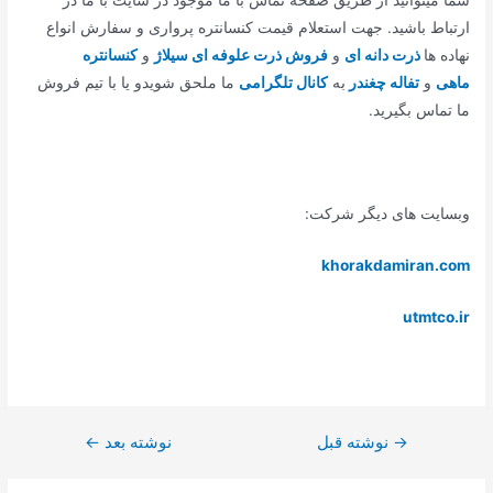
شما میتوانید از طریق صفحه تماس با ما موجود در سایت با ما در
ارتباط باشید. جهت استعلام قیمت کنسانتره پرواری و سفارش انواع
نهاده ها
ذرت دانه ای
و
فروش ذرت علوفه ای سیلاژ
و
کنسانتره
ماهی
و
تفاله چغندر
به
کانال تلگرامی
ما ملحق شویدو یا با تیم فروش
ما تماس بگیرید.
وبسایت های دیگر شرکت:
khorakdamiran.com
utmtco.ir
→
نوشته قبل
نوشته بعد
←