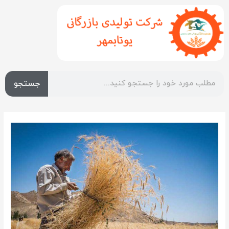
جستجو