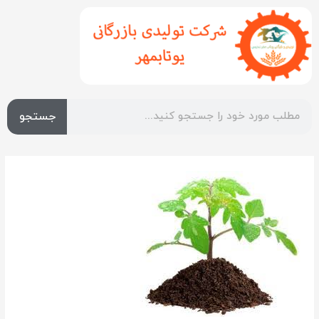
جستجو