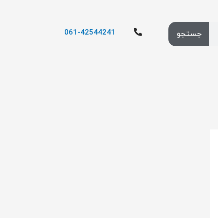
061-42544241
جستجو