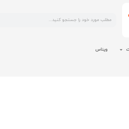
ت
ویناس