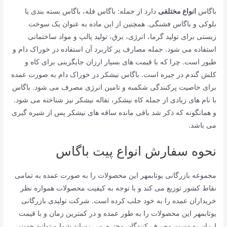
باگاس
انواع مختلفی
دارد از جمله: باگاس فله، باگاس بسته بندی یا
بلوکی و باگاس فشنگی. همچنین از این ماده به عنوان یک سوخت
زیستی برای تولید گرما، انرژی، برق، تولید پالپ و مواد ساختمانی
استفاده می شود. جمله مصارف پر کاربرد آن استفاده در خوراک دام و
طیور است. چرا که با قیمت های بسیار ارزان جایگزینی برای کاه و
کلش گندم در جیره است. باگاس نیشکر در خوراک دام به صورت عمده
برای خاصیت پرکنندگی شکمبه و تامین انرژی مصرف می شود. باگاس
با نام های زیادی از جمله کاه نیشکر، تفاله نیشکر نیز شناخته می شود.
و همانگونه که ذکر شد باقی مانده ساقه های نیشکر پس از شیره گیری
می باشد.
نحوه سفارش انواع پیت باگاس
مجموعه بازرگانی یوتابمهر این محصولات را به صورت عمده به تمامی
نقاط کشور توزیع می کند و با توجه به کیفیت محصولات همواره نظر
خریداران عمده را به خود جلب کرده است. شرکت تولیدی بازرگانی
یوتابمهر این محصولات را به طور عمده و در کمترین زمان و با قیمت
ارزان به دست مصرف کنندگان محترم می رساند.شما میتوانید جهت