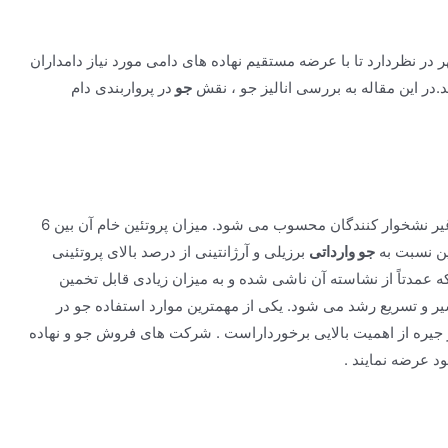
 در نظردارد تا با عرضه مستقیم نهاده های دامی مورد نیاز دامداران
د.در این مقاله به بررسی انالیز جو ، نقش
جو
در پرواربندی دام
جو یک ماده خوراکی ایده آل برای نشخوار کنندگان و غیر نشخوار کنندگان محسوب می شود. میزان پروتئین خام آن بین 6
ین نسبت به
جو وارداتی
برزیلی و آرژانتینی از درصد بالای پروتئینی
ه عمدتاً از نشاسته آن ناشی شده و به میزان زیادی قابل تخمین
یر و تسریع رشد می شود. یکی از مهمترین موارد استفاده جو در
جیره از اهمیت بالایی برخورداراست . شرکت های فروش جو و نهاده
د عرضه نمایند .