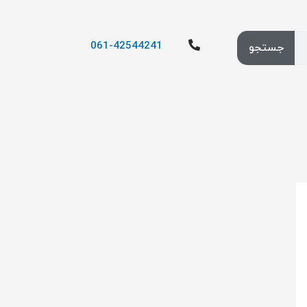
061-42544241
جستجو