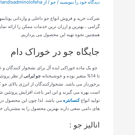
دیدگاه‌ خود را بنویسید
/
جو
/ از
tandisadminolofeha
شرکت خرید و فروش انواع جو داخلی و وارداتی یوتابمهر
گرامی ، بهترین و ارزان ترین خدمات ممکن را ارائه نمای
همچنین نحوه تهیه این محصول می پردازیم.
جایگاه جو در خوراک دام
تا 14% متغیر بوده و خوشبختانه
جو ایرانی
از نظر پروتئ
برخوردار می باشد. نشخوارکنندگان از انرژی بالای جو ک
است بهره می گیرند و این امر باعث افزایش پروتئین ش
تولید انواع
کنسانتره
می باشد. لذا چون این محصول در 
های دامی سعی دارند بهترین محصول را به مشتریان خو
انالیز جو :