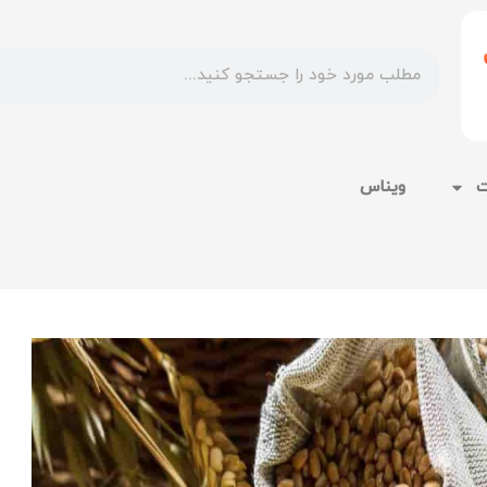
ت
ویناس