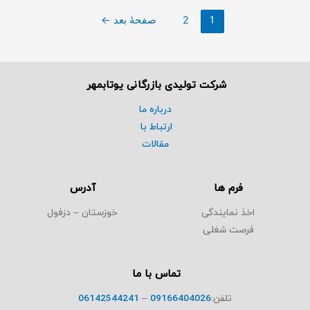
1
2
صفحهٔ بعد
←
شرکت تولیدی بازرگانی یوتابمهر
درباره ما
ارتباط با
مقالات
فرم ها
آدرس
اخذ نمایندگی
خوزستان – دزفول
فرصت شغلی
تماس با ما
تلفن:
09166404026
–
06142544241