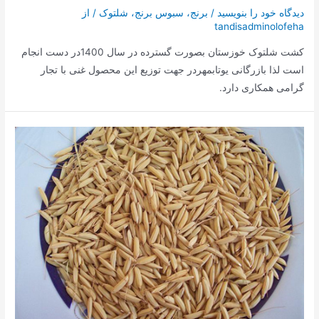
دیدگاه‌ خود را بنویسید
/
برنج
،
سبوس برنج
،
شلتوک
/ از
tandisadminolofeha
کشت شلتوک خوزستان بصورت گسترده در سال 1400در دست انجام
است لذا بازرگانی یوتابمهردر جهت توزیع این محصول غنی با تجار
گرامی همکاری دارد.