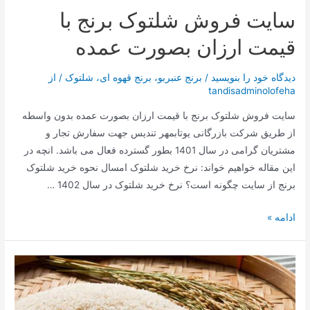
سایت فروش شلتوک برنج با
قیمت ارزان بصورت عمده
دیدگاه‌ خود را بنویسید
/
برنج عنبربو
،
برنج قهوه ای
،
شلتوک
/ از
tandisadminolofeha
سایت فروش شلتوک برنج با قیمت ارزان بصورت عمده بدون واسطه
از طریق شرکت بازرگانی یوتابمهر تندیس جهت سفارش تجار و
مشتریان گرامی در سال 1401 بطور گسترده فعال می باشد. انچه در
این مقاله خواهیم خواند: نرخ خرید شلتوک امسال نحوه خرید شلتوک
برنج از سایت چگونه است؟ نرخ خرید شلتوک در سال 1402 …
ادامه »