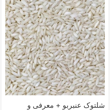
شلتوک عنبربو + معرفی و