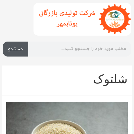
جستجو
شلتوک