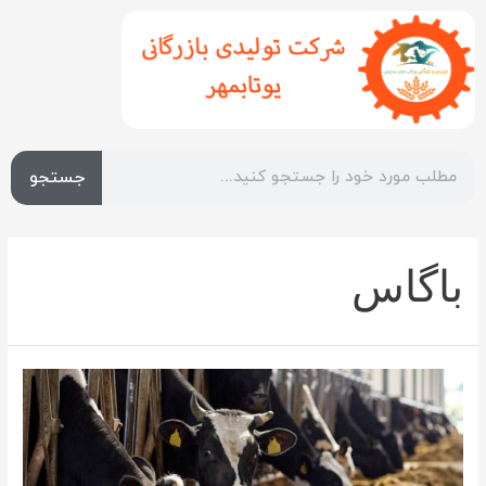
جستجو
باگاس