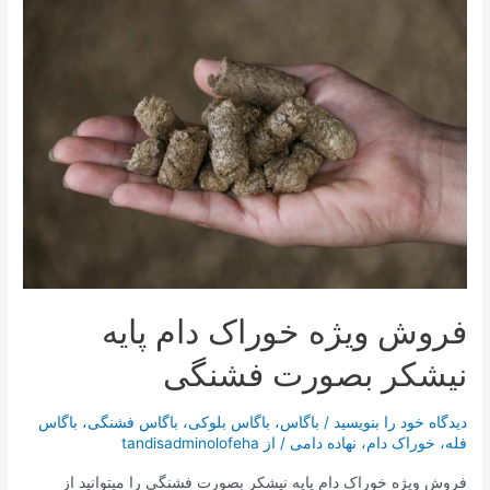
فروش ویژه خوراک دام پایه
نیشکر بصورت فشنگی
دیدگاه‌ خود را بنویسید
/
باگاس
،
باگاس بلوکی
،
باگاس فشنگی
،
باگاس
فله
،
خوراک دام
،
نهاده دامی
/ از
tandisadminolofeha
فروش ویژه خوراک دام پایه نیشکر بصورت فشنگی را میتوانید از