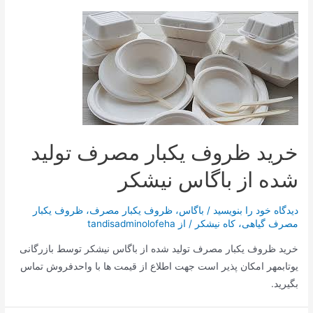
خرید ظروف یکبار مصرف تولید
شده از باگاس نیشکر
دیدگاه‌ خود را بنویسید
/
باگاس
،
ظروف یکبار مصرف
،
ظروف یکبار
مصرف گیاهی
،
کاه نیشکر
/ از
tandisadminolofeha
خرید ظروف یکبار مصرف تولید شده از باگاس نیشکر توسط بازرگانی
یوتابمهر امکان پذیر است جهت اطلاع از قیمت ها با واحدفروش تماس
بگیرید.