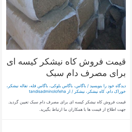
قیمت فروش کاه نیشکر کیسه ای
برای مصرف دام سبک
دیدگاه‌ خود را بنویسید
/
باگاس
،
باگاس بلوکی
،
باگاس فله
،
تفاله نیشکر
،
خوراک دام
،
کاه نیشکر
،
نیشکر
/ از
tandisadminolofeha
قیمت فروش کاه نیشکر کیسه ای برای مصرف دام سبک تعیین گردید.
جهت اطلاع از قیمت ها با همکاران ما ارتباط بگیرید.