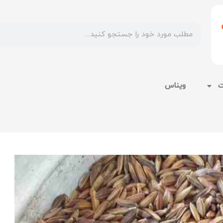
ت
ویناس