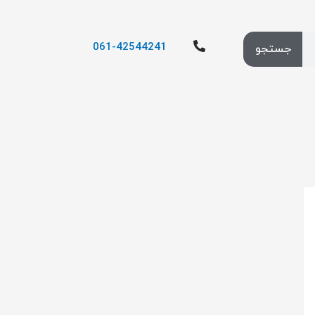
061-42544241
جستجو