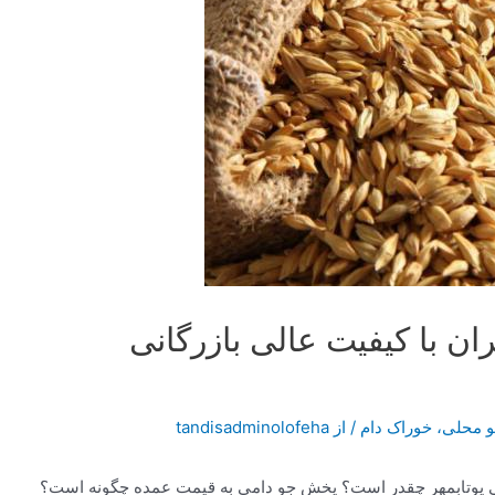
ن با کیفیت عالی بازرگانی
 محلی
،
خوراک دام
/ از
tandisadminolofeha
نی یوتابمهر چقدر است؟ پخش جو دامی به قیمت عمده چگونه است؟