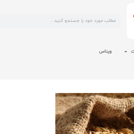
ت
ویناس