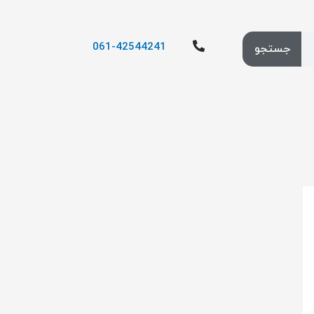
061-42544241
جستجو