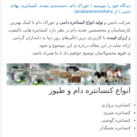
دیدگاه‌ خود را بنویسید
/
خوراک دام
،
دسته‌بندی نشده
،
کنسانتره
،
نهاده
دامی
/ از
tandisadminolofeha
شرکت تامین و
تولید انواع کنسانتره دامی
و خوراک دام با کمک بهترین
کارشناسان و متخصصین تغذیه دام در نظر دارد کنسانتره هایی باکیفیت
و
ارزان قیمت
با کاربردی ترین انالیزهای روز دنیا به دامداران گرامی
ارائه نماید.در این مقاله درباره ی این موضوع و نحوه
ی
خرید
محصولاتمان توضیح خواهیم داد با ما همراه باشید.
انواع کنسانتره دام و طیور
کنسانتره پرواری
کنسانتره شیری
کنسانتره گوشتی
کنسانتره تخمگذار