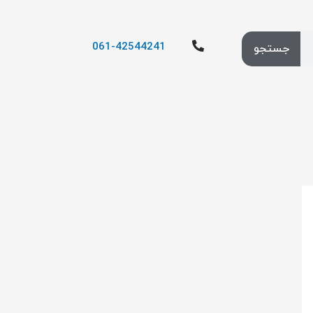
061-42544241
جستجو