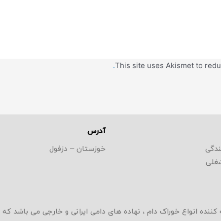
This site uses Akismet to re
آدرس
ندگی
خوزستان – دزفول
غلی
 کننده انواع خوراک دام ، نهاده های دامی ایرانی و خارجی می باشد 