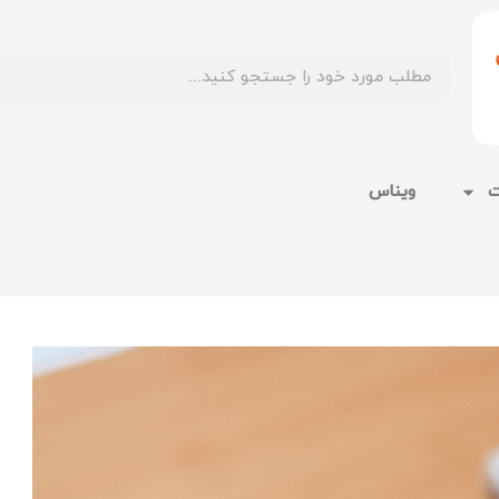
ت
ویناس